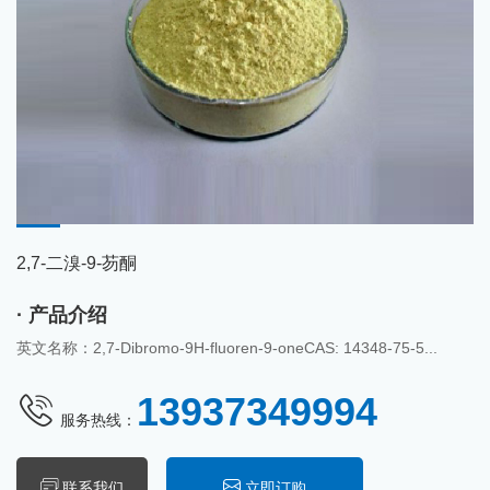
2,7-二溴-9-芴酮
· 产品介绍
英文名称：2,7-Dibromo-9H-fluoren-9-oneCAS: 14348-75-5...
13937349994
服务热线：
联系我们
立即订购